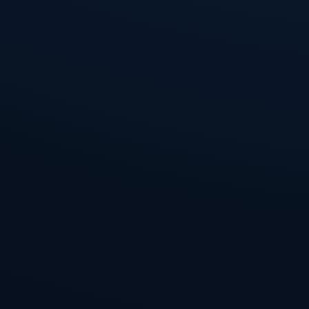
第三阶段 就是
归 要么在你准
直到彻底无法承