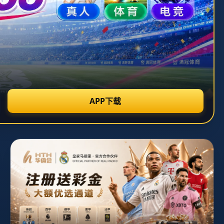
顶级赛事来临 各种所谓的外围下注平台就像雨后春笋般冒出 打着“稳赚不赔
背后 潜伏着的却往往是精心设计的骗局 一旦沉迷其中 不仅资金难以追回
骗局的运作逻辑 是每个球迷和普通网民都必须具备的安全意识
本质是非法赌博
“外围”被包装成一种“灰色地带” 似乎只要金额不大 就属于个人娱乐 但
 这些平台没有牌照 不受金融和公安监管 背后甚至可能是跨境诈骗团伙和
 更重要的是 这类平台不会像合法彩票那样受到赔率和资金池管理的限制
围骗局套路
能在赛事期间疯狂吸金 关键在于一整套成熟的心理操控和技术手段 他们
是“低门槛诱导” 骗子会在社交平台聊天群短视频评论区散布“世界杯赚钱攻略
会提供小额彩金或首充翻倍 让你几乎“零成本体验” 在最初几局中 平台甚
心理暗示
加码收网” 当你产生“自己战绩不错”的错觉后 对方会推送更多“内部推荐单
场是稳赢 大胆上”“这是本届世界杯最稳一单 不上就亏” 一些玩家因此把本
者向朋友借钱加大筹码