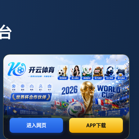
新闻资讯
联系yy体育
您当前位置：
首页
>
新闻动态
落入非法陷阱
8:00