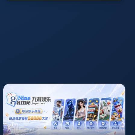
”“内部消息”“高赔率返利”等幌子刺激球迷充值下注 然而
 还可能牵涉违法刑责 因此 认清世界杯外围下注的非法本
从法律和监管角度看 非官方的线上或线下世界杯投注平台通常
洗钱组织 一旦资金转入 你不仅缺乏维权渠道 还可能因为
 所有数据都可以被后台随意篡改 玩家看到的只是精心设计
深知球迷容易被情绪和战绩迷惑 因此会结合赛事节奏一步
” 并配上夸张的盈利截图 引导用户添加所谓“客服”“老师”
至会通过调整赔率或延迟结算 刻意让新用户赢几次 建立“这
” 宣称有大数据模型和内部盘口情报 鼓励提高下注金额 常
金翻了几倍 更坚信平台真实可靠 这时 骗子会进一步诱导你