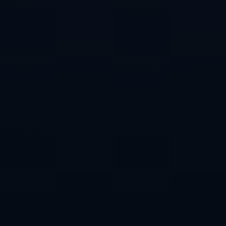
蔽风险
这样一个典型案例 某公司职员在世界杯期间被拉入一个“足球交流群” 群里
百元赢到几千元 自信心暴涨 后来“专家”声称有一场“内部操盘”比赛 只要凑
司备用金凑够赌资 结果那场比赛爆冷 全部亏空 紧接着平台以“风控审查”
责任 此案揭示出 外围下注不仅是钱财损失 更会诱发违法行为 放大个人
技术幻术与心理操控
非法外围平台大多采用自建赔率+后台操控模式 表面上会接入赛事实时数据 