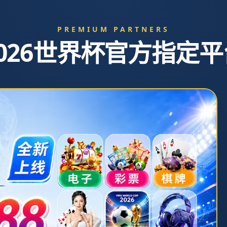
首页
关于我们
产品服务
世界杯外围下注骗局揭秘：防止
发布时间：2026-07-07T12:28:27+0
骗局揭秘 防止落入非法陷阱