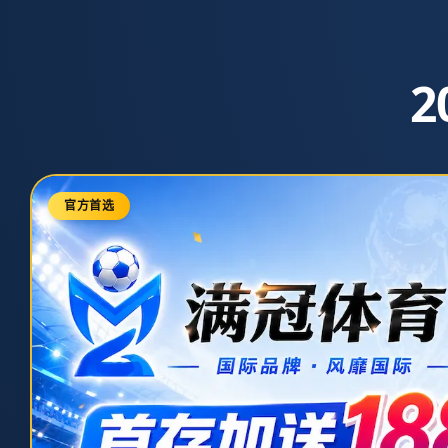
联系yy体育
公司资讯
行业新闻
世界杯外围下注