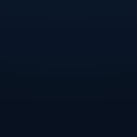
“精准收割” 当平台后台判断你已经投入大量资金 并且对平台高度信任后 
备提现时以各种理由拒绝 比如“账户异常需补交保证金”“流水不足不能提现
担 最终 要么账号被封 要么平台直接关站换壳 你的资金瞬间蒸发