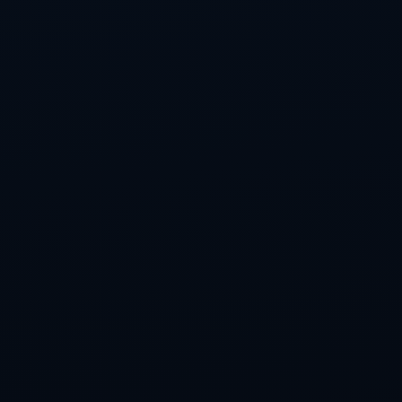
天天晒所谓“专家战绩截图” 短短几天 他在群主推荐的“外
够十万元的总筹码 就能“跟盘口吃肉” 该职员不仅套现信用
为由冻结账户 要求继续充值解封 最终他人财两空 还因挪用
风险
甚至做得比正规平台还专业 包括盘口变化 赛前分析 即