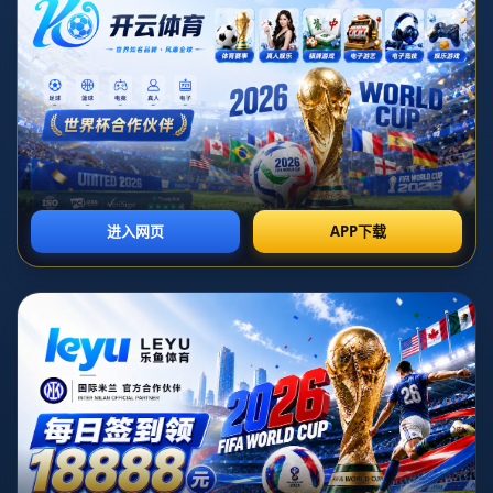
之前 搞清楚如何选择安全的2026世界杯下注平台 才是所有操作的前
提 下面将从资质 风控 体验和常见陷阱几方面系统拆解 帮助你在世界
杯期间尽量规避风险
首先要关注的是平台是否具备合法牌照和公开背景信息 这是衡量一个
世界杯下注平台是否值得信任的基础条件之一 正规平台通常会在页面
底部醒目位置展示博彩监管机构的牌照信息 包括牌照号 颁发地区以及
监管机构名称 你可以通过监管机构官网进行交叉核验 如果平台只用模
糊的“国际认证”“海外合规”来描述 却拿不出清晰的牌照编号和查询路
径 那么安全性就值得怀疑 此外 平台的公司注册信息 管理团队介绍 以
及是否有长期合作的体育赞助或合作伙伴 也能从侧面印证其现实存在
性和资金实力 牌照透明 公司信息可查 一般意味着跑路风险相对较低
在确认基本资质后 第二步要评估的是资金安全与出入金机制 对于参加
2026世界杯下注的用户来说 资金能否顺利进出 是判断平台是否可靠
的关键指标 安全的平台在充值时会提供多种常见渠道 并对每种渠道的
手续费和到账时间有清晰说明 重要的是 提现规则必须公开透明 包括
最低提现金额 处理时间 审核条件以及可能触发风控的情形 如果你在
体验过程中发现 充值极其顺畅 而提现总以“系统维护”“风控异常”为理
由一拖再拖 甚至强制要求继续下注才能提现 这往往是黑平台的典型行
为 被套牢之后想全身而退几乎不可能 因此在选择平台时 可以先用小
额实测提现速度和客服响应 提现顺利且无额外捆绑条件 是判断2026
世界杯下注平台是否安全的重要依据