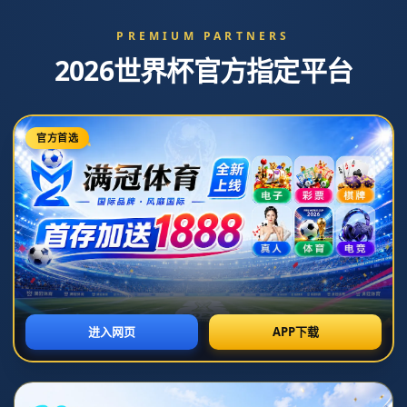
如何选择安全的2026世界杯下注平台
发布时间：2026-07-07T12:28:27+08:00
如何选择安全的2026世界杯下注平台全方位避坑指南
随着2026世界杯临近 各类赌球网站和所谓高赔率平台开始在社交媒体
和群聊中频繁出现 很多人被“秒到账”“高反水”“内部赔率”这样的字眼吸
引 却忽略了资金和隐私安全 一旦遭遇黑网黑平台 不仅本金难以追回
个人信息甚至还有被倒卖的风险 因此在真正了解赛事情报和盘口玩法