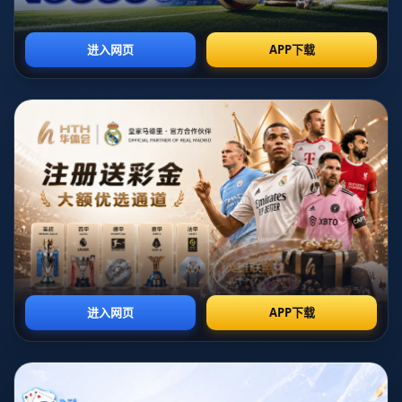
当世界杯从四年一次的等待变成逐渐临近的现实，球迷最关心的早已
不止于谁能最终捧杯，更在于如何在一场场焦点对决中找到竞猜价值
与观赛乐趣的平衡点。2026世界杯扩军至48支球队，赛程更密集，冷
门与爆点并存，对想要参与世界杯竞猜的玩家来说，这既是机会也是
挑战。与其在开赛后被海量对阵信息淹没，不如提前梳理出最有观赏
性与投注参考意义的十大必看赛事，从小组赛到淘汰赛的可能焦点，
剖析其中隐藏的赔率空间与走势逻辑，为你的2026世界杯竞猜布局打
下更清晰的基础。