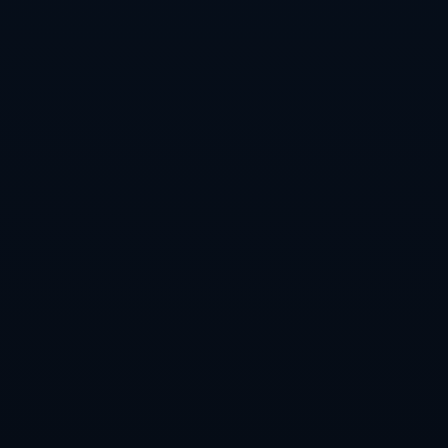
精准判断战术倾向与心理压力的玩家提供难得的机会窗口。
宿敌重逢与“恩怨局”里的情绪价值