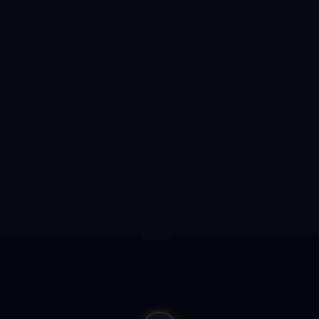
构建自己的最全潜力球星库
虽然外界会不断推出各种版本的2026世界杯潜力球星名单 但真正有价
值的往往是你基于独立信息源建立的个人数据库 在正式开赛前 你可以
按照国家队分组 建立一个简化表格 将每队至少两到三位有可能出彩的
球员记录下来 标注其位置 年龄 俱乐部 联赛级别 以及最近一年关键赛
事表现 同时利用视频集锦和数据网站进行交叉验证 在此基础上 再用
粗略的分级体系将这些球员划分为核心关注 候选关注和备选观察三类
比如核心关注对象 你会在其所在球队每一场小组赛中都重点评估其首
发可能和对手防守风格 而备选观察则可以集中在热身赛阶段 一旦你发
现其出场时间和战术权重突然增加 就可以果断将其上调到候选层级 这
种
动态调整的潜力球星库
能够让你的世界杯竞猜始终站在信息更新的
前沿 而不是被固定名单所束缚
上一篇：历届世界杯下注回顾及经验分享
下一篇：从数据模型看世界杯比赛预测的挑战
Copyright 2024
yy体育·(中国)yy易游官方网站-YY SPORTS
All
Rights by
yy体育