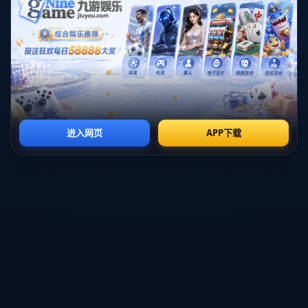
第一替补序列 他们很可能在对阵中下游防线时上演梅开二度甚至帽子
戏法 从而成为大小球和射手榜相关玩法中的隐藏赢家
南美新一代的进攻火焰
谈到世界杯竞猜 很多人习惯性把目光锁定在传统豪门的老牌南美球星
但在本届赛事中 南美的新生代极有可能成为盘面波动的源头 不少出生
于2002到2006年的攻击型球员 在俱乐部已经展现出超龄成熟 他们在
国家队中往往拥有更自由的开火权 这一点对
射手榜和单场球员数据玩
法
意义重大 在分析这类球员时 不仅要看进球数 更要结合他们在强强
对话中的心理素质 以及在高压环境下的决策能力 有些年轻前锋可能在
联赛对弱旅刷数据 但在高节奏对抗中失误频频 相比之下 那些在解放
者杯 世俱杯或洲际大赛中已经多次面对硬仗的球员 更值得列入个人潜
力名单
非洲速度流与黑马属性
每届世界杯都会有非洲球队扮演搅局者角色 2026也不例外 在竞猜潜
力球星层面 非洲球员往往有一个显著特征 即身体素质与爆发力极强
在面对防线压得太靠上的对手时 他们容易打出高频反击 这对
首开纪录
球员 任何时间进球球员
等细分玩法具有很高价值 对于这类潜力球星
观察的重点不只是速度和对抗 更要看其在俱乐部的战术定位 是否习惯
在大空间下冲刺 是否具备稳定的终结能力以及门前选择 例如一些司职
边锋或二前锋的年轻球员 虽然在顶级联赛出场时间有限 但在国家队却
常被委以重任 这种角色反差 正是竞猜市场中信息不对称的来源
中北美和亚洲市场的冷门宝藏
由于2026世界杯由中北美三国联合举办 主场与半主场氛围会明显放大
当地球队的发挥空间 对竞猜玩家而言 这意味着中北美球队的潜力球星
更有机会在小组赛阶段贡献意外惊喜 一些技术细腻 但在欧洲曝光度不