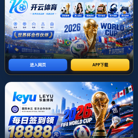
带来更高的竞猜含金量 想在世界杯竞猜中走在大多数人前面 就不能只
盯着耳熟能详的超级偶像 而要更关注那些即将迎来数据暴涨和身价飞
跃的隐藏选项
如何理解2026世界杯竞猜潜力球星这一概念