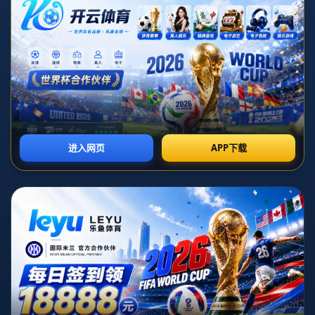
市体育高质量发展注入新动能。
一方面，在竞技体育层面，集团与多家职业俱乐部、体校及高校体育
学院签订战略合作协议，建立更加紧密的“竞训一体化”培养链条。通
过加大在训练设施、科研团队、医疗康复和数据分析等方面投入，为
田径、篮球、足球、游泳等优势项目提供更加专业的支持。据透露，
新引进的智能训练监测系统将覆盖主城区三大综合训练基地，运动员
的训练负荷、技术动作和身体机能指标都将实现实时采集和分析，为
教练组制定个性化训练计划提供科学依据，从而在全国锦标赛和全运
会等重点赛事中冲击更高目标。
在体育产业和公共服务领域，集团明确以“场馆集群+赛事 IP+体育消
费”作为新周期的核心抓手。现有的综合体育中心将进行二期扩建，新
建多功能室内馆和全民健身主题广场，并升级智慧票务与观赛互动系
统，打造集比赛、训练、商业配套与文化展示于一体的“城市体育客
厅”。与此多块专业训练场地和社区球场陆续启动改造工程，引入可移
动看台、夜场照明和智能预约系统，进一步释放场地使用效率，让更
多市民在“家门口”就能参与高质量的日常健身与业余赛事。