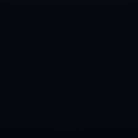
理，实施“政府引导、市场运作、专业管理”的模式，一批多功能、高
利用率、可持续运营的体育新地标正加速成型。
为保障“多板块全面发力”的投资节奏可持续可控，集团建立项目分级
评估与动态调整机制，从社会效益、经济效益、群众参与度、赛事带
动能力等维度制定量化指标。重大项目实行全过程监管和节点考核，
对建设进度滞后或运营效益不佳的项目，将及时优化方案或进行功能
调整。与此通过设立体育产业基金，引导社会资金投向潜力项目，形
成“引进一批、培育一批、壮大一批”的体育企业梯队，为城市体育发
展提供更为坚实的产业基础。
业内人士认为，“双轮驱动提速建设 多板块投资全面发力”的思路，既
回应了群众对高品质体育生活的需求，也顺应了体育在城市竞争中从
“锦上添花”走向“核心要素”的发展趋势。随着各项举措逐步落地，城市
的体育基础设施将更加完备，赛事活动更加丰富，群众参与更加广
泛，体育产业更加繁荣。从赛场上的拼搏到生活中的奔跑，这座城市
正在以更快的节奏、更大的力度，把体育真正融入城市肌理与市民日
常，让“体育之城”的名片愈发鲜明。
上一篇：酒祖杜康携手河南足球俱乐部——丹尼尔·拉莫斯加盟呈现新
篇章
下一篇：球迷震惊：世界杯门票高达4000美元