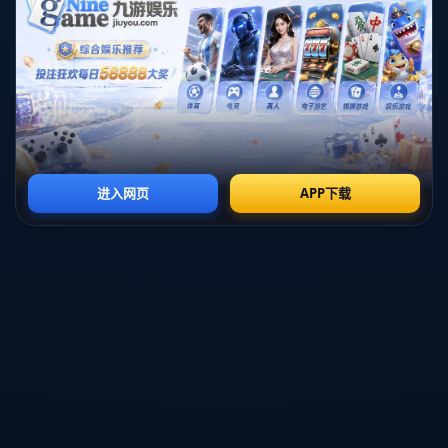
在“双轮驱动”的机制下，青少年培养被置于战略核心位置。集团与教
育部门共同推进“体教融合”，计划在三年内新增多所特色体育学校与
校园运动俱乐部，在足球、篮球、排球、乒乓球等项目上探索“学练赛
一体”的发展模式。通过设立校园联赛、分级联赛与市级总决赛相衔接
的竞赛体系，让有天赋的孩子在校园内就能被系统发掘和培养。与职
业俱乐部共建梯队，将优秀苗子直接纳入专业训练序列，实现从校园
赛场到职业舞台的顺畅通道，为本地球队和国家队输送更多后备力
量。