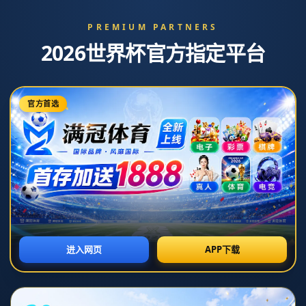
赵心童连胜八局压制奥沙利文掌控赛局
发布时间：2026-07-07T12:28:27+08:00
赵心童完美表现 第二阶段八连胜对决奥沙利文
斯诺克赛场上的每一场比赛都充满了激情与挑战，而当赵心童与传奇
球员奥沙利文展开对决时，这场比赛便注定成为焦点。赵心童在第二
阶段连胜八局后暂时领先，这不仅是他个人职业生涯的重要时刻，也
是给球迷们带来了一场精彩绝伦的赛事。让我们从多个角度一起来剖