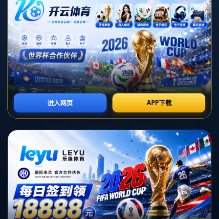
析这场对决。
赵心童的技术突破与冷静发挥助力胜局
在面对斯诺克界“火箭”奥沙利文时，赵心童展现了非凡的冷静与强大
的技术实力。在这场比赛的第二阶段中，他成功连胜八局，充分展示
了年轻球员的潜力与成长。特别是在多次复杂球局的解读与精准击球
中，赵心童不仅守住了比分优势，更用持续的稳定性击退了奥沙利文
反扑的企图。这种技术上的突破，是赵心童近年来训练与比赛积累的
成果。
以局面为例，第四局中赵心童在面对台面复杂的局势时，通过精确的
计算与冷静的心态完成了一记精彩的清台，令人叹为观止。这一精彩
的表现也直接为后续局面奠定了心理优势。