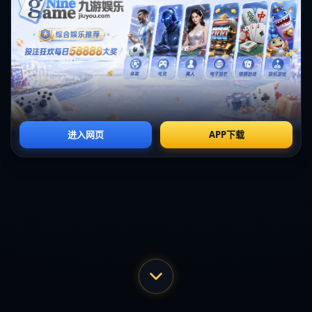
现年轻化的趋势。对于这项古老的竞技项目来说，这样的年轻化正在
点燃更多的关注与热情。
在这场比赛中，赵心童不仅战术执行极为出色，还在心理层面表现出
了超乎年龄的成熟与冷静。这样的全面表现，让人们看到他未来有冲
击世界排名前列的潜力。
通过分析与展望可以发现，赵心童与奥沙利文的交锋不仅是技术与心
态的较量，更是体现了新老传奇们的竞技传承。斯诺克的魅力正是在
于这样的碰撞与精彩瞬间，这场比赛值得被载入经典赛事的行列。
上一篇：演员马丽崩溃痛诉：再伤害亲人或与沈腾终止合作
下一篇：PEL赛场激烈对决：Mingskr潇洒连喷力挽狂澜击碎DRG两
人
Copyright 2024
yy体育·(中国)yy易游官方网站-YY SPORTS
All
Rights by
yy体育
导航
电话
咨询
地图
搜索