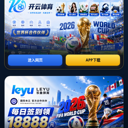
因
。
团队磨合：经验与默契显现短板
一个战队如能维持出色表现，离不开队员间高度的默契与合作。然而
在PGS7的赛场上，PeRo团队内部似乎暴露出一些
磨合不充分的问
题
。部分成员之间的协同不够流畅，尤其是在关键团战阶段，有时表
现出不稳定的沟通与决策延迟，这对整体备战极其不利。举例来说，
在多次正面交锋中，我们看到PeRo被对手抓住进攻漏洞，这可能直接
源于队内成员分工和配合对比赛节奏的掌控力不足。
心理压力：外界期待与自我调整
走过数届赛事的PeRo战队一直备受关注，但这种聚焦也可能同时造成
了
心理上的压力
。PGS7赛场的竞争格外激烈，面对强大的对手以及
外界的高度期待，队员们的心理状态或许受到了负面影响。举一个例
子，在对阵某支老牌强队时，队员频繁出现失误，这可能是
因紧张而
造成的操作变形
。电竞比赛中，心理调整往往与表现直接挂钩，如何
应对外界对战队的期待是每一支顶级队伍必须克服的挑战。
战术调整：稳定性有待提高
PeRo战队曾凭借
灵活多变的战术
在全球范围内广受赞誉。然而，在
PGS7的赛场上，PeRo的战术布置似乎并未最大化发挥队员优势。一
些被认为具有突破力的阵型和策略未被大胆使用，取而代之的是较为
保守的打法，这显然削弱了其核心竞争力。举个例子，在“资源争夺”
环节时，PeRo选择了较为保守的部署方案，这导致在区域控制上失去
了先机，几乎成为对手反击推倒的突破口。这些尝试虽有其合理考
量，但明显没有完美契合队伍当前的竞技状态与特点。