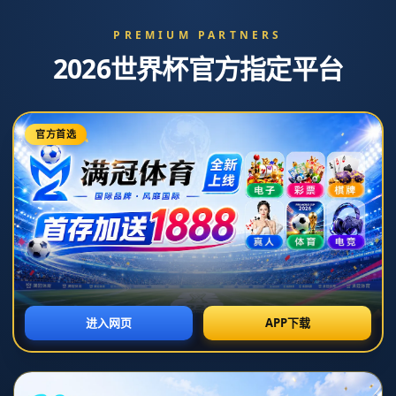
磕磕绊绊：解析PeRo本次PGS7表现背后的原因
发布时间：2026-07-07T12:28:27+08:00
磕磕绊绊背后的PeRo故事：PGS7发挥原因分析
在紧张激烈的PGS7赛场上，PeRo战队的表现令人褒贬不一。这支曾
在全球范围内引发热议的队伍，这次为何似乎未能完全发挥其潜力？
这一问题吸引了众多电竞爱好者的关注与探讨。我们不妨从团队、赛
场环境以及战术调整等方面展开分析，以揭示这次
发挥波动的背后原